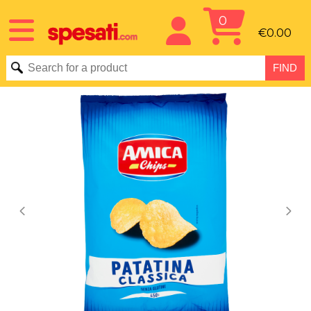
0
€0.00