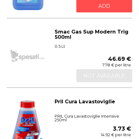
ADD
Smac Gas Sup Modern Trig
500ml
0.5 Lt
46.69 €
7.78 € per litre
NOT AVAILABLE
Pril Cura Lavastoviglie
PRIL Cura Lavastoviglie Intensive
250ml
3.73 €
14.92 € per litre