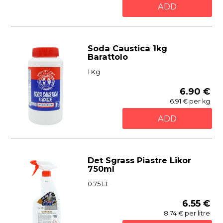
ADD
Soda Caustica 1kg
Barattolo
1 Kg
6.90 €
6.91 € per kg
ADD
Det Sgrass Piastre Likor
750ml
0.75 Lt
6.55 €
8.74 € per litre