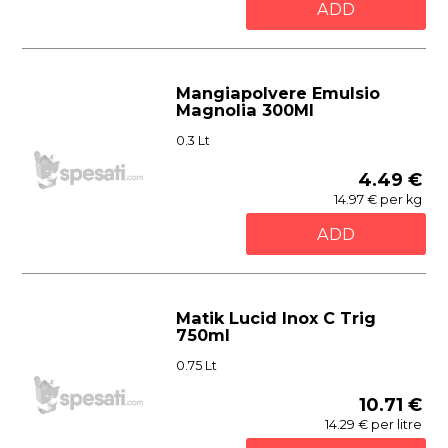
ADD
Mangiapolvere Emulsio
Magnolia 300Ml
0.3 Lt
4.49 €
14.97 € per kg
ADD
Matik Lucid Inox C Trig
750ml
0.75 Lt
10.71 €
14.29 € per litre