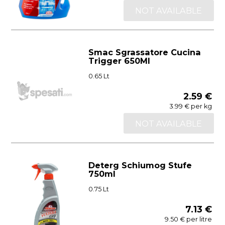
NOT AVAILABLE
Smac Sgrassatore Cucina
Trigger 650Ml
0.65 Lt
2.59 €
3.99 € per kg
NOT AVAILABLE
Deterg Schiumog Stufe
750ml
0.75 Lt
7.13 €
9.50 € per litre