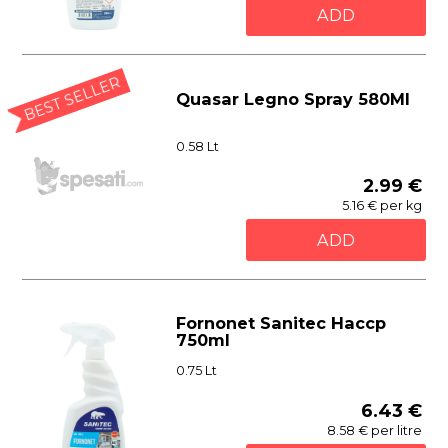
ADD
BEST SELLER
Quasar Legno Spray 580Ml
0.58 Lt
2.99 €
5.16 € per kg
ADD
Fornonet Sanitec Haccp
750ml
0.75 Lt
6.43 €
8.58 € per litre