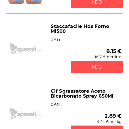
ADD
Staccafacile Hds Forno
Ml500
0.5 Lt
8.15 €
16.31 € per litre
ADD
Cif Sgrassatore Aceto
Bicarbonato Spray 650Ml
0.65 Lt
2.89 €
4.44 € per kg