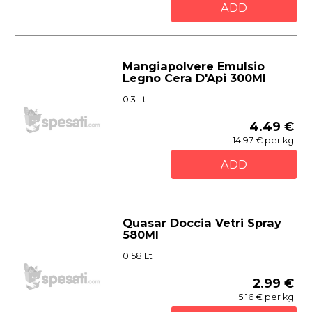
ADD
Mangiapolvere Emulsio
Legno Cera D'Api 300Ml
0.3 Lt
4.49 €
14.97 € per kg
ADD
Quasar Doccia Vetri Spray
580Ml
0.58 Lt
2.99 €
5.16 € per kg