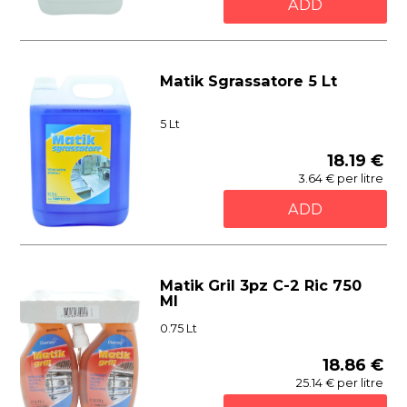
ADD
Matik Sgrassatore 5 Lt
5 Lt
18.19 €
3.64 € per litre
ADD
Matik Gril 3pz C-2 Ric 750
Ml
0.75 Lt
18.86 €
25.14 € per litre