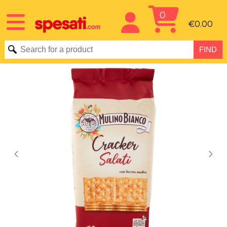
0
€0.00