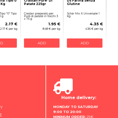
ina Tipo 0
Crastan Pure' Di
Ds Farina Senza
 Kg
Patate 225gr
Glutine
 Tipo "0" Tipo
Crastan preparato per
Schär Mix It Universale 1
0 g
Purè di patate in fiocchi 3
Kg
x 75 g
2.17 €
1.95 €
4.35 €
2.17 € per kg
8.48 € per kg
4.36 € per kg
DD
ADD
ADD
Home delivery:
MONDAY TO SATURDAY
Y
9:00 TO 20:00
E
MINIMUM ORDER:
29€