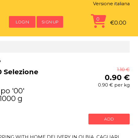
Versione italiana
0
LOGIN
SIGN UP
€0.00
4
1.10 €
0 Selezione
0.90 €
0.90 € per kg
ipo '00'
 1000 g
ADD
ING WITH HOME DELIVERY IN OLBIA, CAGLIARI,