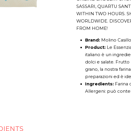
SASSARI, QUARTU SAN
WITHIN TWO HOURS. S
WORLDWIDE. DISCOVE
FROM HOME!
Brand:
Molino Casill
Product:
Le Essenzia
italiano è un ingredi
dolci e salate. Frutt
grano, la nostra farin
preparazioni ed è ide
Ingredients:
Farina 
Allergeni: può conten
DIENTS