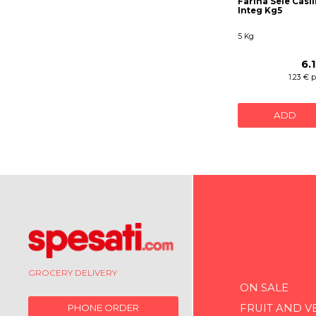
Farina Sele Casil
Integ Kg5
5 Kg
6.
1.23 € 
ADD
GROCERY DELIVERY
ON SALE
FRUIT AND V
PHONE ORDER