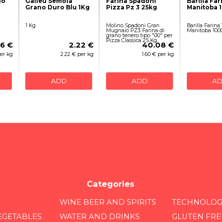
lo
Galleu Semola
Farina Spadoni
Barilla Far
Grano Duro Blu 1Kg
Pizza Pz 3 25kg
Manitoba 1
1 Kg
Molino Spadoni Gran
Barilla Farina
Mugnaio PZ3 Farina di
Manitoba 100
grano tenero tipo "00" per
Pizza Classica 25 Kg
16 €
2.22 €
40.08 €
per kg
2.22 € per kg
1.60 € per kg
ADD
ADD
A
Categories
WINE BEER AND SPIRITS
TECHNOLOG
EGETABLES
WATER AND DRINKS
GLUTEN FRE