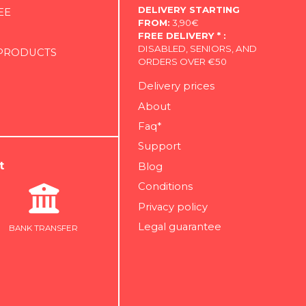
DELIVERY STARTING
EE
FROM:
3,90€
FREE DELIVERY * :
DISABLED, SENIORS, AND
 PRODUCTS
ORDERS OVER €50
Delivery prices
About
Faq*
Support
t
Blog
Conditions
Privacy policy
Legal guarantee
BANK TRANSFER