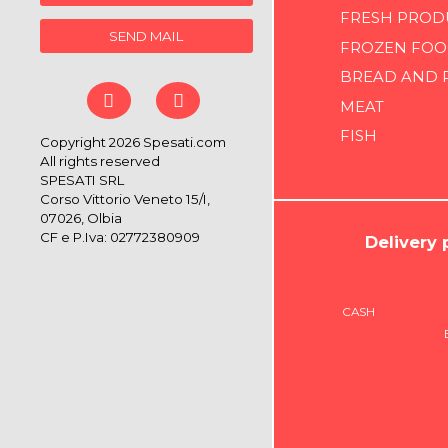
FRESH PROD
SEND MAIL
FROZEN FOO
BREAD AND 
MEAT
FISH
Copyright 2026 Spesati.com
All rights reserved
SPESATI SRL
Corso Vittorio Veneto 15/I,
07026, Olbia
CF e P.Iva: 02772380909
Delivery
CASH