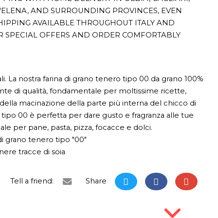
T'ELENA, AND SURROUNDING PROVINCES, EVEN
HIPPING AVAILABLE THROUGHOUT ITALY AND
R SPECIAL OFFERS AND ORDER COMFORTABLY
o
li. La nostra farina di grano tenero tipo 00 da grano 100%
ente di qualità, fondamentale per moltissime ricette,
o della macinazione della parte più interna del chicco di
a tipo 00 è perfetta per dare gusto e fragranza alle tue
ale per pane, pasta, pizza, focacce e dolci.
di grano tenero tipo "00"
ere tracce di soia
Tell a friend:
Share